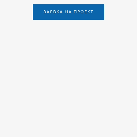
ЗАЯВКА НА ПРОЕКТ
© 2009-2025, Iris Digital —
создание сайтов
Телефон:
+7 (930) 775-77-00
ИП Толпекин Д.С., ИНН 571101605235
Пользовательское соглашение