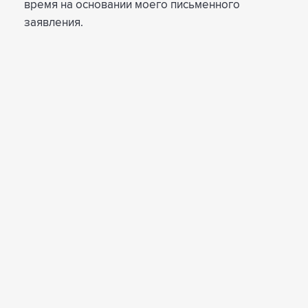
время на основании моего письменного
заявления.
© 2009-2025, Iris Digital —
создание сайтов
Телефон:
+7 (930) 775-77-00
ИП Толпекин Д.С., ИНН 571101605235
Пользовательское соглашение