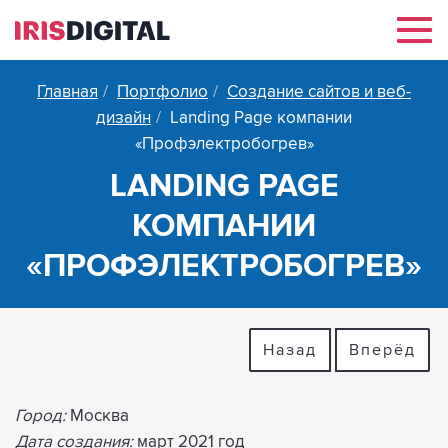
Нав
Главная
Портфолио
Создание сайтов и веб-
дизайн
Landing Page компании
«Профэлектробогрев»
LANDING PAGE
КОМПАНИИ
«ПРОФЭЛЕКТРОБОГРЕВ»
Назад
Вперёд
Город:
Москва
Дата создания:
март 2021 год