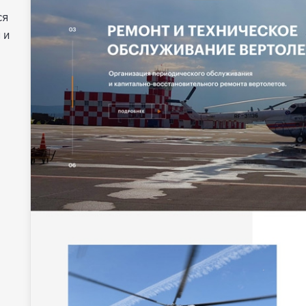
ся
 и